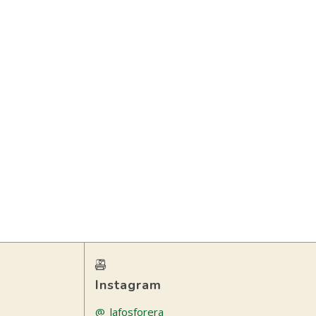
Instagram
@_lafosforera