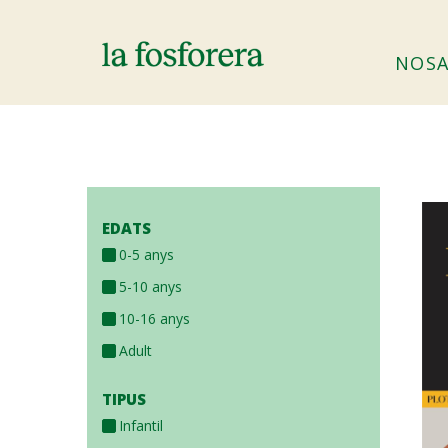
Vés
al
Ma
contingut
NOSA
nav
EDATS
0-5 anys
5-10 anys
10-16 anys
Adult
TIPUS
Infantil