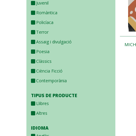
Juvenil
Romàntica
Policíaca
Terror
Assaig i divulgació
MICH
Poesia
Clàssics
Pagin
Ciència Ficció
Contemporània
TIPUS DE PRODUCTE
Llibres
Altres
IDIOMA
Anglès