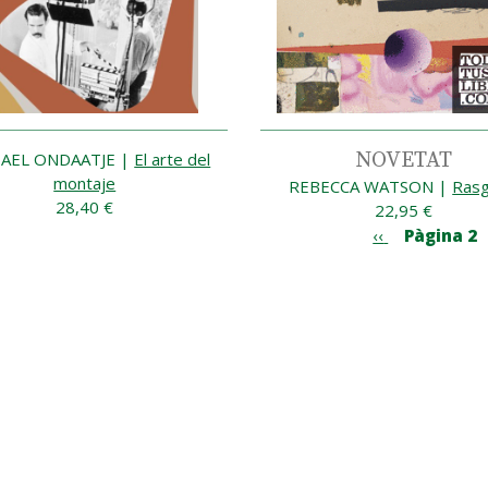
NOVETAT
AEL ONDAATJE
|
El arte del
montaje
REBECCA WATSON
|
Ras
28,40 €
22,95 €
ació
Pàgina
‹‹
Pàgina 2
anterior