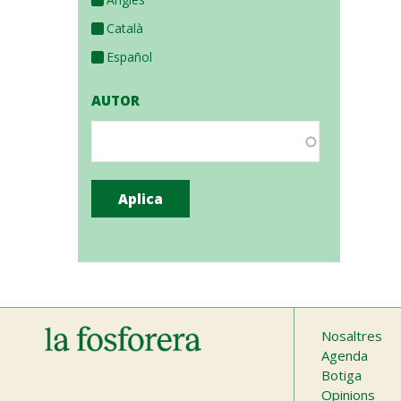
Català
Español
AUTOR
Main
Nosaltres
Agenda
naviga
Botiga
Opinions