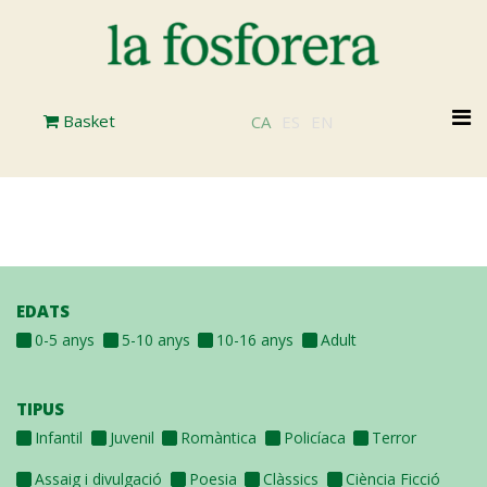
Vés
al
contingut
M
Basket
CA
ES
EN
n
EDATS
0-5 anys
5-10 anys
10-16 anys
Adult
TIPUS
Infantil
Juvenil
Romàntica
Policíaca
Terror
Assaig i divulgació
Poesia
Clàssics
Ciència Ficció