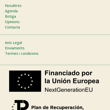
Main
Nosaltres
Agenda
navigation
Botiga
Opinions
Contacta
Footer
Avís Legal
Enviaments
menu
Termes i condicions