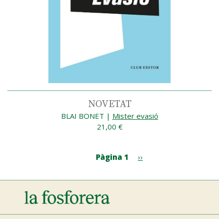
NOVETAT
BLAI BONET
|
Mister evasió
21,00 €
Paginació
Pàgina 1
Pàgina
››
següent